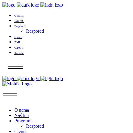
O nama
Naš tim
Programi
Raspored
Cjenik
BMI
Galerija
Kontakt
Info
O nama
Naš tim
Programi
Raspored
Cjenik