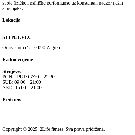
svoje fizičke i psihičke performanse uz konstantan nadzor naših
stručnjaka.
Lokacija
STENJEVEC
Oriovčanina 5, 10 090 Zagreb
Radno vrijeme
Stenjevec
PON – PET: 07:30 – 22:30
SUB: 09:00 – 21:00
NED: 15:00 – 21:00
Prati nas
Copyright © 2025. 2Life fitness. Sva prava pridržana.