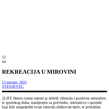
12
tra
REKREACIJA U MIROVINI
12
travanj
,
2021
STENJEVEC
2LIFE fitness centar mjesto je dobrih vibracija i pozitivne atmosfere,
te sportskog duha, namijenjen za početnike, rekreativce i sportaše
koji žele unaprijediti svoje zdravlje,oblikovati tijelo, te poboljšati