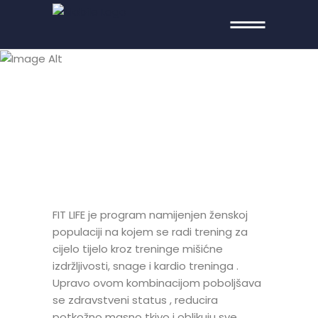
FIT LIFE
FIT LIFE je program namijenjen ženskoj
populaciji na kojem se radi trening za
cijelo tijelo kroz treninge mišićne
izdržljivosti, snage i kardio treninga .
Upravo ovom kombinacijom poboljšava
se zdravstveni status , reducira
potkožno masno tkivo i oblikuju sve