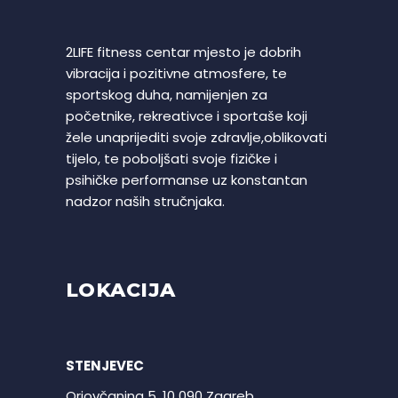
2LIFE fitness centar mjesto je dobrih
vibracija i pozitivne atmosfere, te
sportskog duha, namijenjen za
početnike, rekreativce i sportaše koji
žele unaprijediti svoje zdravlje,oblikovati
tijelo, te poboljšati svoje fizičke i
psihičke performanse uz konstantan
nadzor naših stručnjaka.
LOKACIJA
STENJEVEC
Oriovčanina 5, 10 090 Zagreb