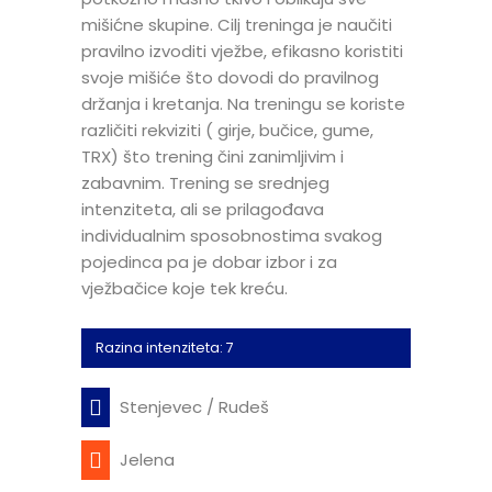
mišićne skupine. Cilj treninga je naučiti
pravilno izvoditi vježbe, efikasno koristiti
svoje mišiće što dovodi do pravilnog
držanja i kretanja. Na treningu se koriste
različiti rekviziti ( girje, bučice, gume,
TRX) što trening čini zanimljivim i
zabavnim. Trening se srednjeg
intenziteta, ali se prilagođava
individualnim sposobnostima svakog
pojedinca pa je dobar izbor i za
vježbačice koje tek kreću.
Razina intenziteta: 7
Stenjevec / Rudeš
Jelena