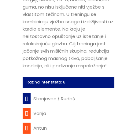
guma, no nisu isključene niti vježbe s
vlastitom težinom. U treningu se
kombiniraju vježbe snage i izdržljivosti uz
kardio elemente. Na kraju je
neizostavno opuštanje uz istezanje i
relaksirajuću glazbu. Cilj treninga jest
jačanje svih mišićnih skupina, redukcija
potkožnog masnog tkiva, poboljšanje
kondicije, ali i podizanje raspoloženja!
Razina intenziteta: 8
Stenjevec / Rudeš
Vanja
Antun