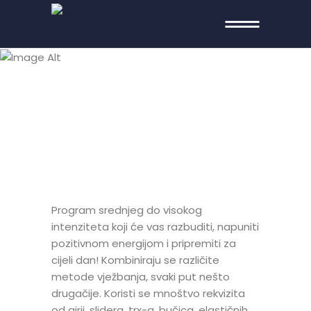
MORNING
WORKOUT
Program srednjeg do visokog
intenziteta koji će vas razbuditi, napuniti
pozitivnom energijom i pripremiti za
cijeli dan! Kombiniraju se različite
metode vježbanja, svaki put nešto
drugačije. Koristi se mnoštvo rekvizita
od girji, slidera, trx-a, bučica, elastičnih