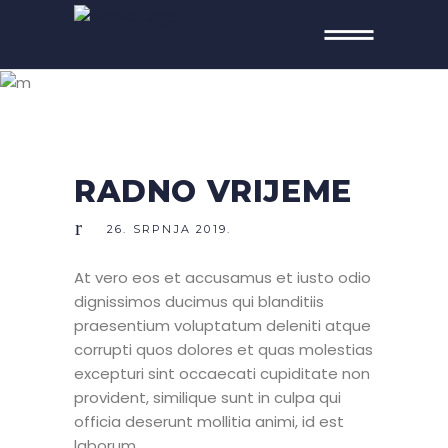
SRPANJ 2019
RADNO VRIJEME
26. SRPNJA 2019.
At vero eos et accusamus et iusto odio
dignissimos ducimus qui blanditiis
praesentium voluptatum deleniti atque
corrupti quos dolores et quas molestias
excepturi sint occaecati cupiditate non
provident, similique sunt in culpa qui
officia deserunt mollitia animi, id est
laborum